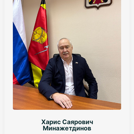
Харис Саярович
Минажетдинов