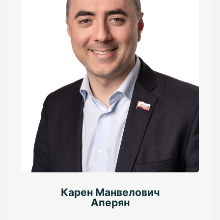
Карен Манвелович
Аперян