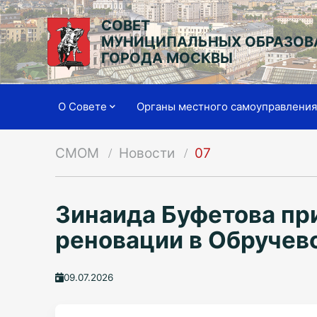
СОВЕТ
МУНИЦИПАЛЬНЫХ ОБРАЗОВ
ГОРОДА МОСКВЫ
О Совете
Органы местного самоуправлени
СМОМ
Новости
07
Зинаида Буфетова пр
реновации в Обручев
09.07.2026