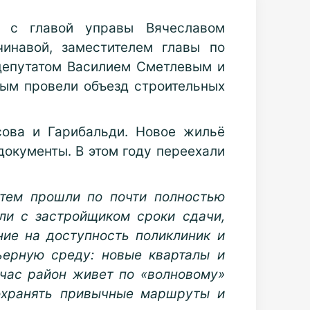
о с главой управы Вячеславом
инавой, заместителем главы по
депутатом Василием Сметлевым и
ым провели объезд строительных
сова и Гарибальди. Новое жильё
документы. В этом году переехали
атем прошли по почти полностью
и с застройщиком сроки сдачи,
ние на доступность поликлиник и
ьерную среду: новые кварталы и
час район живет по «волновому»
охранять привычные маршруты и