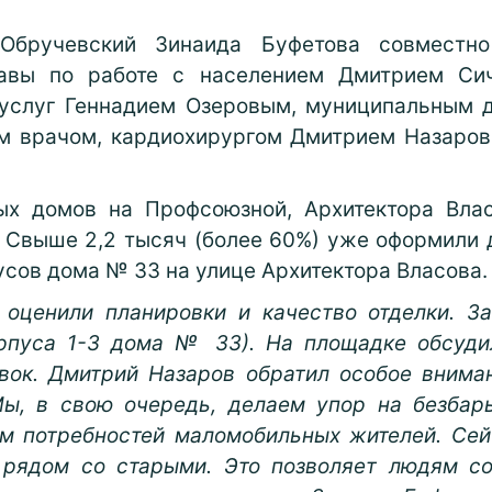
 Обручевский Зинаида Буфетова совместн
лавы по работе с населением Дмитрием Сич
и услуг Геннадием Озеровым, муниципальным 
м врачом, кардиохирургом Дмитрием Назаров
ых домов на Профсоюзной, Архитектора Вла
. Свыше 2,2 тысяч (более 60%) уже оформили 
усов дома № 33 на улице Архитектора Власова.
 оценили планировки и качество отделки. З
рпуса 1-3 дома № 33). На площадке обсудил
вок. Дмитрий Назаров обратил особое внима
ы, в свою очередь, делаем упор на безбар
ом потребностей маломобильных жителей. Сей
я рядом со старыми. Это позволяет людям с