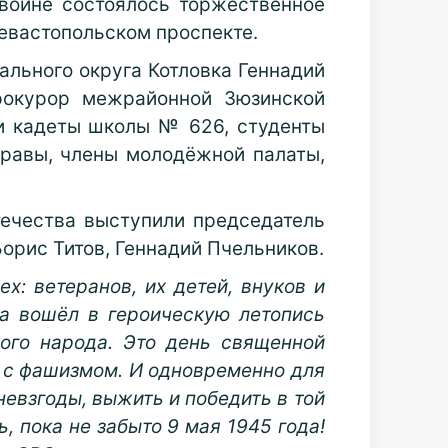
войне состоялось торжественное
евастопольском проспекте.
ального округа Котловка Геннадий
прокурор межрайонной Зюзинской
 и кадеты школы № 626, студенты
правы, члены молодёжной палаты,
ечества выступили председатель
орис Титов, Геннадий Пчельников.
: ветеранов, их детей, внуков и
да вошёл в героическую летопись
ого народа. Это день священной
е с фашизмом. И одновременно для
 невзгоды, выжить и победить в той
, пока не забыто 9 мая 1945 года!