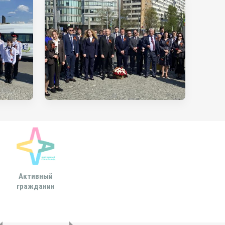
Активный
Всероссийская
МОСКОВСКА
гражданин
ассоциация развития
ГОРОДСКАЯ ДУ
местного
самоуправления