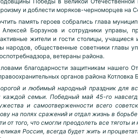
 годовщины Победы в Великой Отечественной 
ероизму и доблести моряков-черноморцев на С
очтить память героев собрались глава муницип
ы Алексей Борзунов и сотрудники управы, 
 активные жители и гости столицы, учащиеся
ы народов, общественные советники главы у
оспотребнадзора, ветераны района.
словами благодарности защитникам нашего От
 правоохранительных органов района Котловка Б
орогой и любимый народный праздник для всех
и каждой семьи. Победный май 45-го навсег
ужества и самоотверженности всего советск
олову на полях сражений и отдал жизнь в борьб
ти от того, что смогли преодолеть все тяготы и
еликая Россия, всегда будет жить и процветать