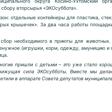
иципального округа Косино-Ухтомский орг
 сбору вторсырья «ЭКОсуббота».
зон: отдельные контейнеры для пластика, стек
рых крышечек». За два часа работы площадк
 сбор необходимого в приюты для животных
нужное (игрушки, корм, одежду, амуницию и п
мца.
ногие пришли с детьми – это уже стало хор
движущая сила ЭКОсубботы. Вместе мы дела
метили в аппарате Совета депутатов муниципал