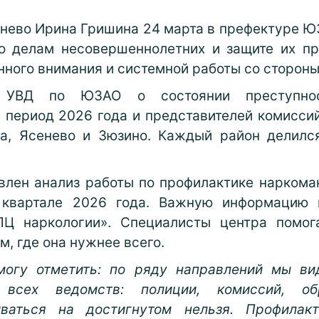
енево Ирина Гришина 24 марта в префектуре Ю
о делам несовершеннолетних и защите их пра
нного внимания и системной работы со стороны
д УВД по ЮЗАО о состоянии преступно
 период 2026 года и представителей комисси
ка, Ясенево и Зюзино. Каждый район делилс
влен анализ работы по профилактике наркоман
I квартале 2026 года. Важную информацию
Ц наркологии». Специалисты центра помог
, где она нужнее всего.
могу отметить: по ряду направлений мы вид
 всех ведомств: полиции, комиссий, обр
иваться на достигнутом нельзя. Профилак