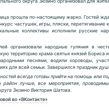
пального округа Зюзино организовал для жите
ница прошла по-настоящему жарко. Гостей жд
нкурс частушек, игры, пляски, перетягивание 
ыкальные коллективы исполнили русские нар
лей организовали народные гуляния в чест
ую территорию храма святых князей Бориса и
народными песнями, водили хороводы, учас
ниях для всей семьи. Завершился праздник ду
ностей всегда готовы прийти на помощь или 
 район лучше, все мероприятия, проводимы
круга Зюзино Виктория Шатова.
овой во «ВКонтакте»