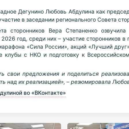
падное Дегунино Любовь Абдулина как председ
участие в заседании регионального Совета сто
ета сторонников Вера Степаненко озвучила 
2026 год, среди них – участие сторонников в
марафона «Сила России», акций «Лучший друг»
ые клубы с НКО и подготовку к Всероссийско
ть свои предложения и поделиться реализова
ть над их реализацией», – резюмировала Любо
дулиной во «ВКонтакте»