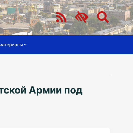
материалы
тской Армии под