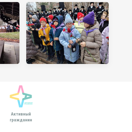
Активный
Всероссийская
МОСКОВСКА
гражданин
ассоциация развития
ГОРОДСКАЯ ДУ
местного
самоуправления