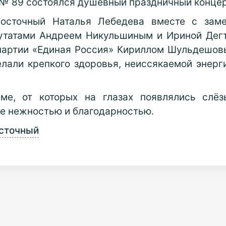
 № 89 состоялся душевный праздничный конце
Восточный Наталья Лебедева вместе с зам
утатами Андреем Никульшиным и Ириной Дегт
 партии «Единая Россия» Кириллом Шульдешов
али крепкого здоровья, неиссякаемой энерги
ме, от которых на глазах появлялись слёз
е нежностью и благодарностью.
осточный