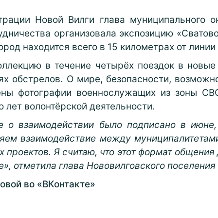
рации Новой Вилги глава муниципального о
дничества организовала экспозицию «Сватово 
ород находится всего в 15 километрах от линии
оллекцию в течение четырёх поездок в новые
х обстрелов. О мире, безопасности, возможн
ны фотографии военнослужащих из зоны СВО,
о лет волонтёрской деятельности.
ие о взаимодействии было подписано в июне,
ляем взаимодействие между муниципалитетам
х проектов. Я считаю, что этот формат общения
е», отметила глава Нововилговского поселения
овой во «ВКонтакте»