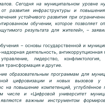
иалов. Сегодня на муниципальном уровне н
 от развития инфраструктуры и повышения
печения устойчивого развития при ограничен
нтированном обучении, которое позволяет о
ощутимого результата для жителей», – заяв
обучения – основы государственной и муници
-надзорная деятельность, антикоррупционная 
управление, лидерство, конфликтология, 
ая трансформация и другие.
ние образовательным программам для муниц
тной цифровизации и новых вызовов у с
ос на повышение компетенций, углублённое 
м числе и «Цифровой университет муници
 являются важным инструментом формиров