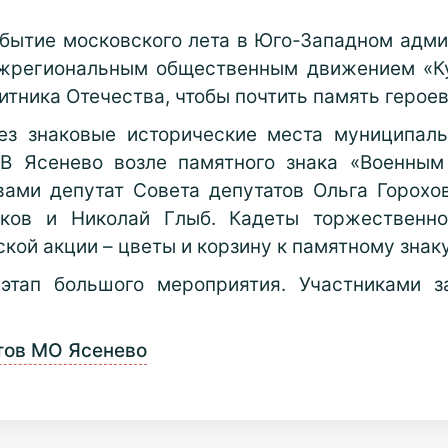
бытие московского лета в Юго-Западном админ
ежрегиональным общественным движением «Ку
тника Отечества, чтобы почтить память героев
з знаковые исторические места муниципаль
 В Ясенево возле памятного знака «Военны
ами депутат Совета депутатов Ольга Горохо
ков и Николай Глыб. Кадеты торжественн
кой акции – цветы и корзину к памятному знаку
этап большого мероприятия. Участниками з
тов МО Ясенево