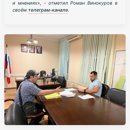
и мнениях», - отметил Роман Винокуров в
своём
телеграм-канале
.