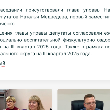
аседании присутствовали глава управы На
епутатов Наталья Медведева, первый замести
ченко.
щения главы управы депутаты согласовали е
социально-воспитательной, физкультурно-оздор
 на III квартал 2025 года. Также в рамках п
льного округа на III квартал 2025 года.
ый