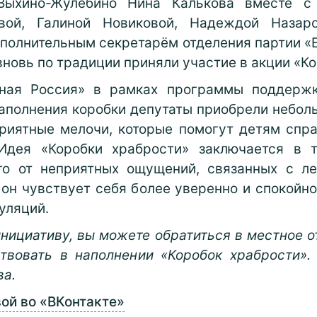
Выхино-Жулебино Нина Калькова вместе с
вой, Галиной Новиковой, Надеждой Назар
полнительным секретарём отделения партии «
вновь по традиции приняли участие в акции «К
иная Россия» в рамках программы поддержк
аполнения коробки депутаты приобрели неболь
приятные мелочи, которые помогут детям спра
Идея «Коробки храбрости» заключается в т
го от неприятных ощущений, связанных с ле
 он чувствует себя более уверенно и спокойно
уляций.
инициативу, вы можете обратиться в местное о
ствовать в наполнении «Коробок храбрости».
ва.
ой во «ВКонтакте»