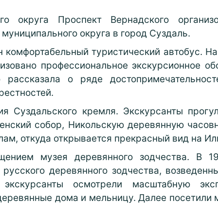
ого округа Проспект Вернадского организ
муниципального округа в город Суздаль.
н комфортабельный туристический автобус. На
изовано профессиональное экскурсионное об
 рассказала о ряде достопримечательнос
крестностей.
я Суздальского кремля. Экскурсанты прогу
енский собор, Никольскую деревянную часовн
ам, откуда открывается прекрасный вид на Иль
ением музея деревянного зодчества. В 1
русского деревянного зодчества, возведенн
ь экскурсанты осмотрели масштабную экс
деревянные дома и мельницу. Далее посетили 