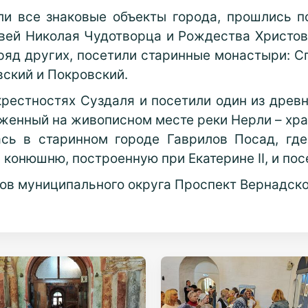
ли все знаковые объекты города, прошлись 
вей Николая Чудотворца и Рождества Христов
ряд других, посетили старинные монастыри: 
ский и Покровский.
крестностях Суздаля и посетили один из древ
женный на живописном месте реки Нерли – храм 
сь в старинном городе Гаврилов Посад, где
 конюшню, построенную при Екатерине II, и по
тов муниципального округа Проспект Вернадско