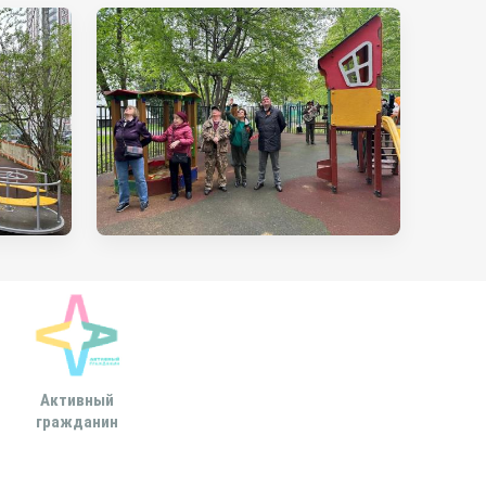
Активный
Всероссийская
МОСКОВСКА
гражданин
ассоциация развития
ГОРОДСКАЯ ДУ
местного
самоуправления