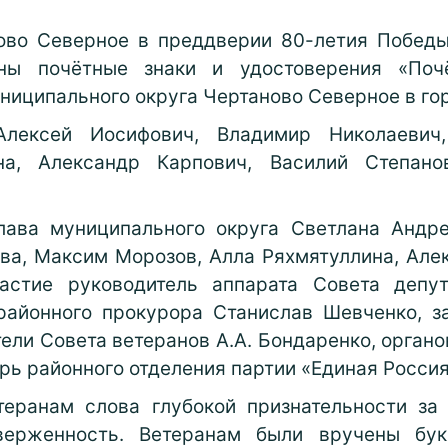
ово Северное в преддверии 80-летия Победы
ны почётные знаки и удостоверения «Почё
ниципального округа Чертаново Северное в го
Алексей Иосифович, Владимир Николаевич
на, Александр Карпович, Василий Степано
ава муниципального округа Светлана Андре
ва, Максим Морозов, Алла Ряхмятуллина, Алек
астие руководитель аппарата Совета депут
районного прокурора Станислав Шевченко, з
ели Совета ветеранов А.А. Бондаренко, орган
рь районного отделения партии «Единая Россия
теранам слова глубокой признательности за
верженность. Ветеранам были вручены бу