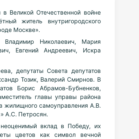
 в Великой Отечественной войне
тный житель внутригородского
роде Москве».
, Владимир Николаевич, Мария
вич, Евгений Андреевич, Искра
ева, депутаты Совета депутатов
сандр Тозик, Валерий Смирнов. В
атов Борис Абрамов-Бубненков,
аместитель главы управы района
ов жилищного самоуправления А.В.
» А.С. Петросян.
 неоценимый вклад в Победу, их
кеты цветов как символ вечной