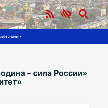
материалы
одина – сила России»
итет»