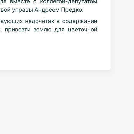
ля вместе с коллегой-депутатом
авой управы Андреем Предко.
ствующих недочётах в содержании
у, привезти землю для цветочной