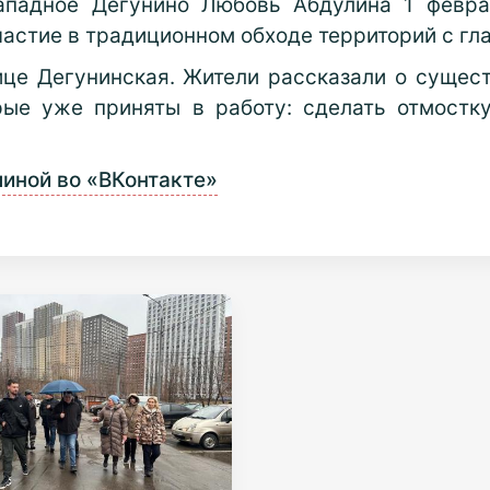
ападное Дегунино Любовь Абдулина 1 февра
астие в традиционном обходе территорий с гл
лице Дегунинская. Жители рассказали о суще
рые уже приняты в работу: сделать отмостк
иной во «ВКонтакте»