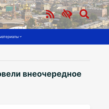
материалы
овели внеочередное