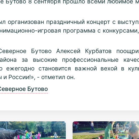
е Бутово 8 сентября прошло всеми любимое 
ыл организован праздничный концерт с выступ
нимационно-игровая программа с конкурсами,
Северное Бутово Алексей Курбатов поощри
района за высокие профессиональные каче
о ежегодно становится важной вехой в куль
 России!», - отметил он.
Северное Бутово