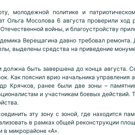
рту, молодежной политике и патриотическом
ат Ольга Мосолова 6 августа проверили ход 
 Отечественной войны, и благоустройству при
демика Верещагина давно требовал ремонта. Д
елы, выделены средства на приведение монуме
и должна быть завершена до конца августа. С
ок. Как пояснил врио начальника управления 
др Крячков, ранее были две зоны – памятни
ционалистам и участникам боевых действий. 
йства.
единить эту зону с зоной, где находится па
еализовать в рамках общей реконструкции пл
 в микрорайоне «А».