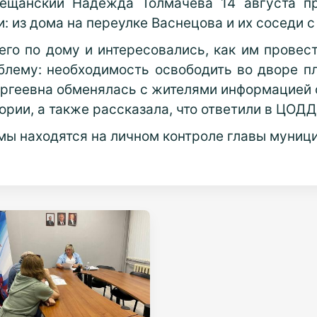
Мещанский Надежда Толмачёва 14 августа пр
: из дома на переулке Васнецова и их соседи 
его по дому и интересовались, как им провес
лему: необходимость освободить во дворе пл
ргеевна обменялась с жителями информацией 
рии, а также рассказала, что ответили в ЦОД
мы находятся на личном контроле главы муниц