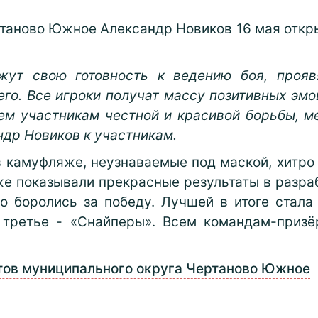
ртаново Южное Александр Новиков 16 мая откр
жут свою готовность к ведению боя, прояв
го. Все игроки получат массу позитивных эмо
ем участникам честной и красивой борьбы, м
ндр Новиков к участникам.
 камуфляже, неузнаваемые под маской, хитро 
же показывали прекрасные результаты в разраб
о боролись за победу. Лучшей в итоге стал
 третье -
«Снайперы». Всем командам-призё
тов муниципального округа Чертаново Южное