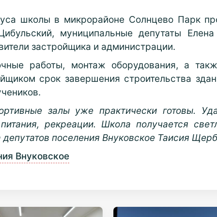
пуса школы в микрорайоне Солнцево Парк пр
 Цибульский, муниципальные депутаты Елена
вители застройщика и администрации.
очные работы, монтаж оборудования, а такж
йщиком срок завершения строительства здания
учеников.
портивные залы уже практически готовы. Уд
питания, рекреации. Школа получается свет
 депутатов поселения Внуковское Таисия Щерб
ния Внуковское