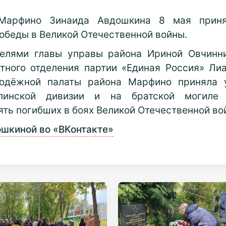
 Марфино Зинаида Авдошкина 8 мая приня
обеды в Великой Отечественной войны.
елями главы управы района Ириной Овчинни
тного отделения партии «Единая Россия» Лиа
лодёжной палаты района Марфино приняла 
рлинской дивизии и на братской могиле 
ять погибших в боях Великой Отечественной во
шкиной во «ВКонтакте»