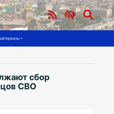
материалы
олжают сбор
йцов СВО