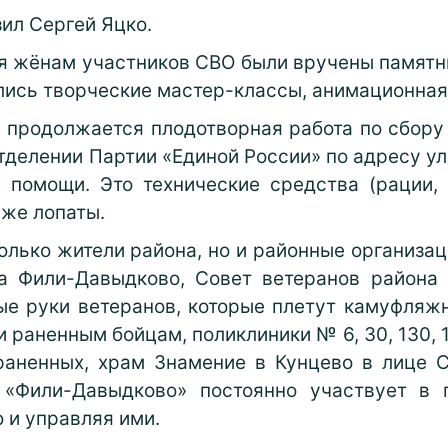
ил Сергей Яцко.
я жёнам участников СВО были вручены памятны
лись творческие мастер-классы, анимационная
, продолжается плодотворная работа по сбор
делении Партии «Единой России» по адресу ул. 
 помощи. Это технические средства (рации, б
аже лопаты.
лько жители района, но и районные организаци
га Фили-Давыдково, Совет ветеранов района 
ые руки ветеранов, которые плетут камуфляжн
и раненным бойцам, поликлиники № 6, 30, 130, 
раненных, храм Знамение в Кунцево в лице 
 «Фили-Давыдково» постоянно участвует в п
 и управляя ими.