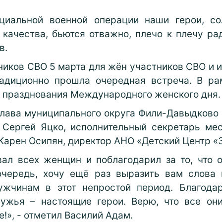
циальной военной операции наши герои, со
качества, бьются отважно, плечо к плечу ра
в.
иков СВО 5 марта для жён участников СВО и их
традиционно прошла очередная встреча. В р
ь празднования Международного женского дня.
глава муниципального округа Фили-Давыдково 
 Сергей Яцко, исполнительный секретарь мес
арен Осипян, директор АНО «Детский Центр «
ал всех женщин и поблагодарил за то, что 
очередь, хочу ещё раз выразить вам слова 
ужчинам в этот непростой период. Благода
мужья – настоящие герои. Верю, что все он
!», - отметил Василий Адам.