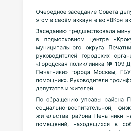
О
чередное заседание Совета деп
этом в своём аккаунте во
«
ВКонта
Заседанию предшествовала минут
в подмосковном центре
«Кроку
муниципального округа Печатн
руководителей городских орга
«Городская поликлиника № 109 Д
Печатники» города Москвы, ГБ
помощник». Руководители проинфо
депутатов и жителей.
По обращению управы района Пе
социально-воспитательной, фи
жительства района Печатники н
помещений, находящихся в соб