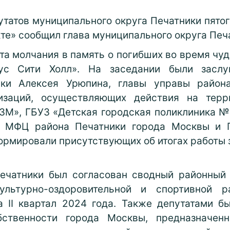
утатов муниципального округа Печатники пятог
кте
»
сообщил глава муниципального округа Печ
а молчания в память о погибших во время чуд
с Сити Холл». На заседании были заслу
ики Алексея Урюпина, главы управы район
низаций, осуществляющих действия на терр
ЗМ», ГБУЗ «Детская городская поликлиника 
У МФЦ района Печатники города Москвы и 
рмировали присутствующих об итогах работы з
чатники был согласован сводный районный 
зкультурно-оздоровительной и спортивной
а II квартал 2024 года. Также депутатами б
ственности города Москвы, предназначенн