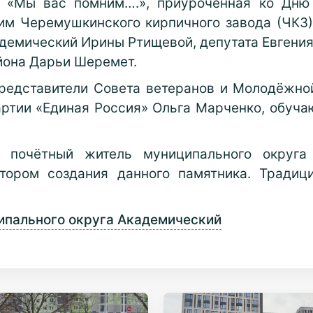
я «Мы вас помним….», приуроченная ко Дню 
м Черемушкинского кирпичного завода (ЧКЗ) 
демический Ирины Ртищевой, депутата Евгения
йона Дарьи Шеремет.
редставители Совета ветеранов и Молодёжно
артии «Единая Россия» Ольга Марченко, обу
 почётный житель муниципального округа
тором создания данного памятника. Традиц
ипального округа Академический