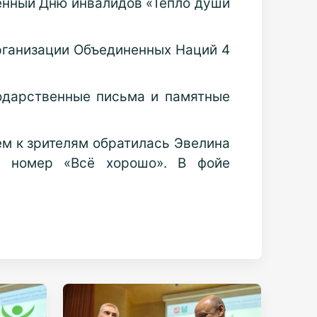
щённый Дню инвалидов «Тепло души
ганизации Объединенных Наций 4
годарственные письма и памятные
ем к зрителям обратилась Эвелина
и номер «Всё хорошо». В фойе