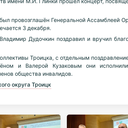
ств имени М.И. Глинки прошёл концерт, посвя
был провозглашён Генеральной Ассамблеей Ор
ечается 3 декабря.
 Владимир Дудочкин поздравил и вручил бла
оллективы Троицка, с отдельным поздравлени
ёном и Валерой Кузаковым они исполнил
ленов общества инвалидов.
ого округа Троицк