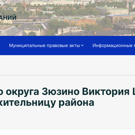
АНИЙ
я
Муниципальные правовые акты
Информационные 
о округа Зюзино Виктория 
жительницу района