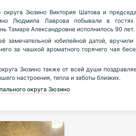
о округа Зюзино Виктория Шатова и председ
зино Людмила Лаврова побывали в гостях
ень Тамаре Александровне исполнилось 90 лет.
её замечательной юбилейной датой, вручили 
 чего за чашкой ароматного горячего чая бе
круга Зюзино также от всей души поздравля
шего настроения, тепла и заботы близких.
пального округа Зюзино