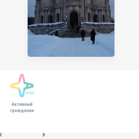
Активный
Всероссийская
МОСКОВСКА
гражданин
ассоциация развития
ГОРОДСКАЯ ДУ
местного
самоуправления