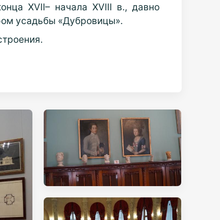
ца XVII– начала XVIII в., давно
ром усадьбы «Дубровицы».
строения.