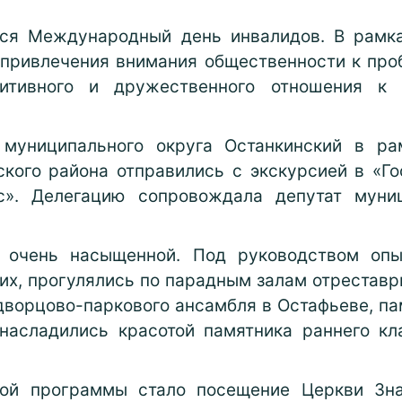
тся Международный день инвалидов. В рамка
 привлечения внимания общественности к про
итивного и дружественного отношения к 
муниципального округа Останкинский в р
кого района отправились с экскурсией в «Г
с». Делегацию сопровождала депутат муниц
 очень насыщенной. Под руководством опы
их, прогулялись по парадным залам отрестав
 дворцово-паркового ансамбля в Остафьеве, 
 насладились красотой памятника раннего к
ой программы стало посещение Церкви Зн