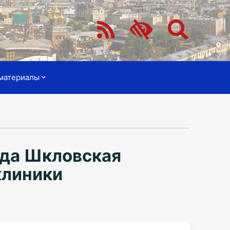
материалы
жда Шкловская
клиники