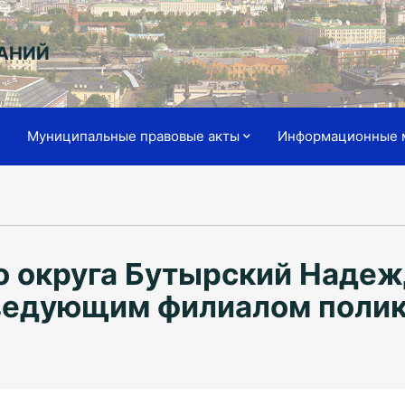
АНИЙ
я
Муниципальные правовые акты
Информационные 
о округа Бутырский Наде
аведующим филиалом поли