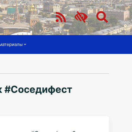
материалы
к #Соседифест