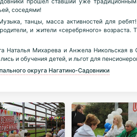
адовники прошёл ставший уже традиционным
ьей, соседями!
Музыка, танцы, масса активностей для ребя
х родители, и жители «серебряного» возраста.
га Наталья Михарева и Анжела Никольская в
лись и обучения детей, и льгот для пенсионеро
пального округа Нагатино-Садовники