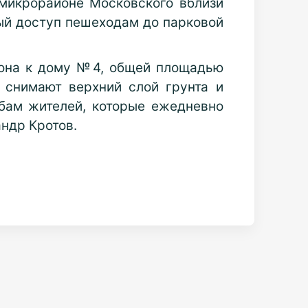
микрорайоне Московского вблизи
ый доступ пешеходам до парковой
йона к дому №4, общей площадью
 снимают верхний слой грунта и
бам жителей, которые ежедневно
ндр Кротов.