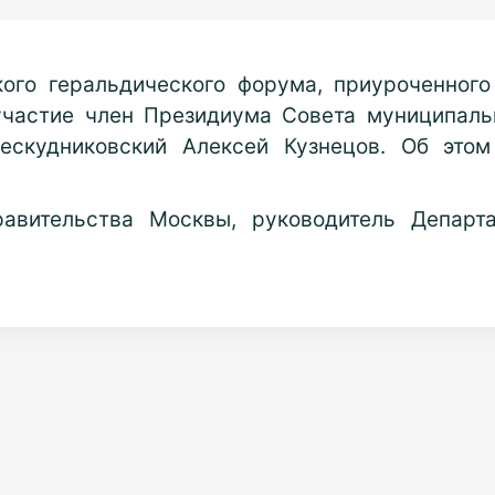
ого геральдического форума, приуроченного
участие член Президиума Совета муниципаль
Бескудниковский Алексей Кузнецов. Об эт
вительства Москвы, руководитель Департ