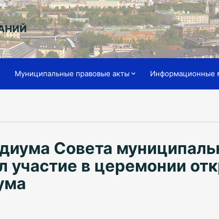
АНИЙ
я
Муниципальные правовые акты
Информационные 
диума Совета муниципаль
л участие в церемонии от
ума