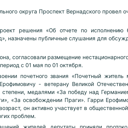
льного округа Проспект Вернадского провел 
проект решения «Об отчете по исполнению 
д», назначены публичные слушания для обсуж
она, согласовали размещение нестационарного
в период с 01 мая по 01 октября.
оении почетного звания «Почетный житель 
Ерофимовичу - ветерану Великой Отечестве
I степени, медалями «За победу над Германие
уги», «За освобождении Праги». Гарри Ерофи
возраст, он активно участвует в общественно
гих проблем.
ащений жителей депутаты приняли проток