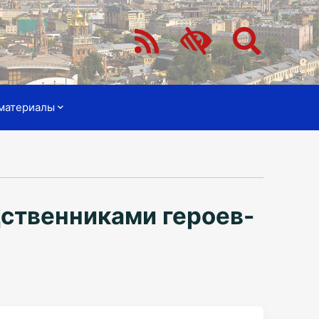
материалы
дственниками героев-