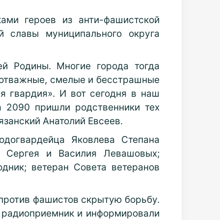
ами героев из анти-фашистской
й славы муниципального округа
й Родины. Многие города тогда
 отважные, смелые и бесстрашные
я гвардия». И вот сегодня в наш
а 2090 пришли родственники тех
язанский Анатолий Евсеев.
одогвардейца Яковлева Степана
в Сергея и Василия Левашовых;
одник; ветеран Совета ветеранов
 против фашистов скрытую борьбу.
и радиоприемник и информировали