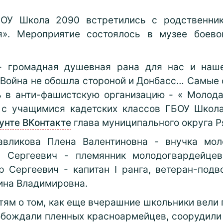
БОУ Школа 2090 встретились с родственник
я». Мероприятие состоялось в музее боево
 - громадная душевная рана для нас и наше
. Война не обошла стороной и Донбасс… Самые
 в анти-фашистскую организацию - « Молода
 с учащимися кадетских классов ГБОУ Школ
унте ВКонтакте
глава муниципального округа Р
авликова Плена Валентиновна - внучка мол
й Сергеевич - племянник молодогвардейце
р Сергеевич - капитан I ранга, ветеран-подв
ина Владимировна.
тям о том, как еще вчерашние школьники вели
вобождали пленных красноармейцев, соорудил