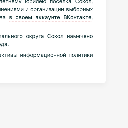
летнему юбилею посёлка Сокол,
инениями и организации выборных
ева
в своем аккаунте ВКонтакте
,
ального округа Сокол намечено
ода.
ективы информационной политики