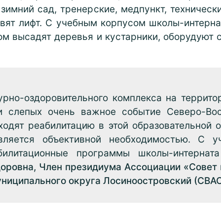
зимний сад, тренерские, медпункт, техническ
овят лифт. С учебным корпусом школы-интерна
ом высадят деревья и кустарники, оборудуют 
урно-оздоровительного комплекса на террито
и слепых очень важное событие Северо-Вост
ходят реабилитацию в этой образовательной о
вляется объективной необходимостью. С у
билитационные программы школы-интернат
оровна, Член президиума Ассоциации «Совет
униципального округа Лосиноостровский (СВА