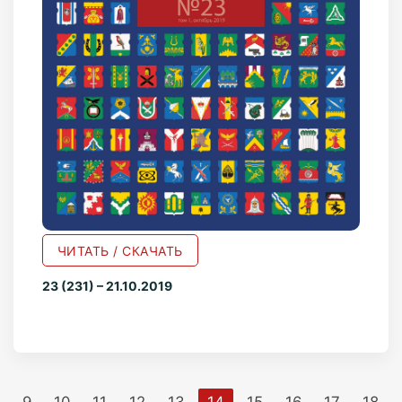
ЧИТАТЬ / СКАЧАТЬ
23 (231) – 21.10.2019
9
10
11
12
13
14
15
16
17
18