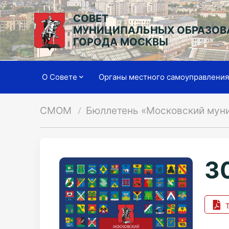
СОВЕТ
МУНИЦИПАЛЬНЫХ ОБРАЗОВ
ГОРОДА МОСКВЫ
О Совете
Органы местного самоуправлени
СМОМ
Бюллетень «Московский мун
30
Т