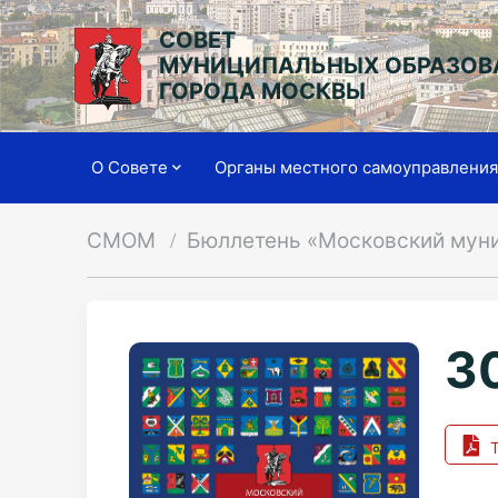
СОВЕТ
МУНИЦИПАЛЬНЫХ ОБРАЗОВ
ГОРОДА МОСКВЫ
О Совете
Органы местного самоуправлени
СМОМ
Бюллетень «Московский мун
30
Т